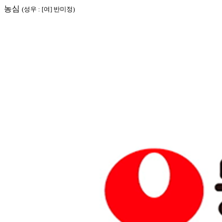
농심
(성우 : [여] 반미정)